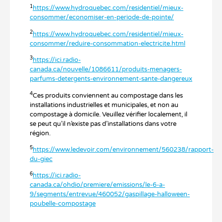
1
https://www.hydroquebec.com/residentiel/mieux-
consommer/economiser-en-periode-de-pointe/
2
https://www.hydroquebec.com/residentiel/mieux-
consommer/reduire-consommation-electricite.html
3
https://ici.radio-
canada.ca/nouvelle/1086611/produits-menagers-
parfums-detergents-environnement-sante-dangereux
4
Ces produits conviennent au compostage dans les
installations industrielles et municipales, et non au
compostage à domicile. Veuillez vérifier localement, il
se peut qu’il n’existe pas d’installations dans votre
région.
5
https://www.ledevoir.com/environnement/560238/rapport-
du-giec
6
https://ici.radio-
canada.ca/ohdio/premiere/emissions/le-6-a-
9/segments/entrevue/460052/gaspillage-halloween-
poubelle-compostage