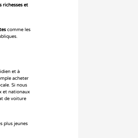
s richesses et
tes
comme les
ubliques.
idien et à
xemple acheter
cale. Si nous
x et nationaux
at de voiture
s plus jeunes