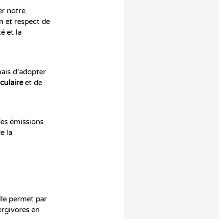
er notre
n et respect de
é et la
mais d’adopter
culaire
et de
des émissions
e la
lle permet par
ergivores en