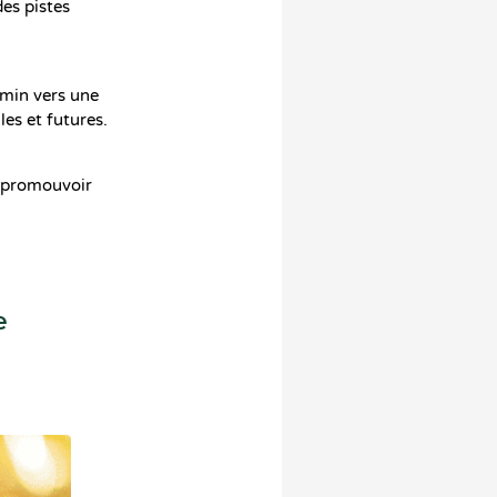
es pistes
hemin vers une
les et futures.
à promouvoir
e